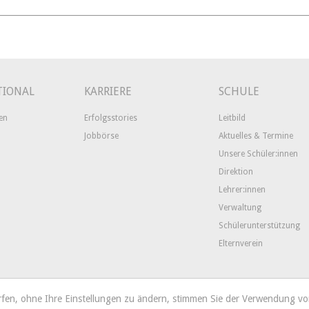
TIONAL
KARRIERE
SCHULE
en
Erfolgsstories
Leitbild
Jobbörse
Aktuelles & Termine
Unsere Schüler:innen
Direktion
Lehrer:innen
Verwaltung
Schülerunterstützung
Elternverein
urfen, ohne Ihre Einstellungen zu ändern, stimmen Sie der Verwendung v
hstraße 37
A-2680 Semmering
Tel. +43 2664/8192