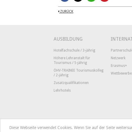
ZURÜCK
AUSBILDUNG
INTERNA
Hotelfachschule / 3-jährig
Partnerschul
Höhere Lehranstalt für
Netzwerk
Tourismus / 5-jährig
Erasmus+
ÖHV-TRAINEE Tourismuskolleg
Wettbewerbe
/ 2-jährig
Zusatzqualifikationen
Lehrhotels
Diese Webseite verwendet Cookies. Wenn Sie auf der Seite weiters
Tourismusschulen Semmering
Hoc