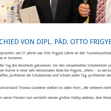
HIED VON DIPL. PÄD. OTTO FRIGYE
sprechen: seit 21 Jahren war Otto Frigyesi Lehrer an den Tourismussch
er in Servieren.
der Tag des Abschieds gekommen. Vor den versammelten Schülerinnen u
en Kürner in einer sehr emotionalen Rede bei Frigyesi. „Wenn – so wie b
ffen, profitieren die Schülerinnen und Schüler jeden Tag, profitierten 
Fachvorstand Thomas Gasteiner stießen ins selbe Horn: „Wir verlieren nich
ch in seiner Pension nun verstärkt seinem großen Hobby widmen, dem Reise