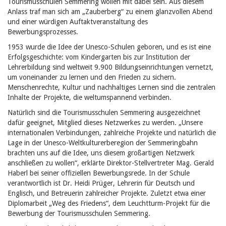
Tourismusschulen Semmering wollen mit dabei sein. Aus diesem
Anlass traf man sich am „Zauberberg“ zu einem glanzvollen Abend
und einer würdigen Auftaktveranstaltung des
Bewerbungsprozesses.
1953 wurde die Idee der Unesco-Schulen geboren, und es ist eine
Erfolgsgeschichte: vom Kindergarten bis zur Institution der
Lehrerbildung sind weltweit 9.900 Bildungseinrichtungen vernetzt,
um voneinander zu lernen und den Frieden zu sichern.
Menschenrechte, Kultur und nachhaltiges Lernen sind die zentralen
Inhalte der Projekte, die weltumspannend verbinden.
Natürlich sind die Tourismusschulen Semmering ausgezeichnet
dafür geeignet, Mitglied dieses Netzwerkes zu werden. „Unsere
internationalen Verbindungen, zahlreiche Projekte und natürlich die
Lage in der Unesco-Weltkulturerberegion der Semmeringbahn
brachten uns auf die Idee, uns diesem großartigen Netzwerk
anschließen zu wollen“, erklärte Direktor-Stellvertreter Mag. Gerald
Haberl bei seiner offiziellen Bewerbungsrede. In der Schule
verantwortlich ist Dr. Heidi Prüger, Lehrerin für Deutsch und
Englisch, und Betreuerin zahlreicher Projekte. Zuletzt etwa einer
Diplomarbeit „Weg des Friedens“, dem Leuchtturm-Projekt für die
Bewerbung der Tourismusschulen Semmering.