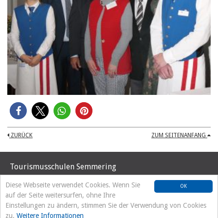
ZURÜCK
ZUM SEITENANFANG
Tourismusschulen Semmering
Hochstraße 37
Diese Webseite verwendet Cookies. Wenn Sie
OK
A-2680 Semmering
auf der Seite weitersurfen, ohne Ihre
Tel. +43 2664/8192
Einstellungen zu ändern, stimmen Sie der Verwendung von Cookies
office@tourismusschulen-semmering.at
zu.
Weitere Informationen