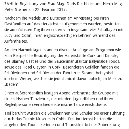
3AHL in Begleitung von Frau Mag. Doris Reichhart und Herrn Mag.
Peter Steiner am 22. Februar 2017.
Nachdem die Mädels und Burschen am Anreisetag bei ihren
Gastfamilien auf das Herzlichste aufgenommen wurden, bestritten
sie am nächsten Tag ihren ersten von insgesamt vier Schultagen mit
Lucy und Collin, ihren englischsprachigen Lehrern während des
Aufenthaltes.
An den Nachmittagen standen diverse Ausflüge am Programm wie
zum Beispiel die Besichtigung der Hafenstädte Cork und Kinsale,
des Blarney Castles und der Saucenmanufaktur Ballymaloe Foods,
sowie des Hotel Clayton in Cork. Besonderen Gefallen fanden die
Schülerinnen und Schüler an der Fahrt zum Strand, bei typisch
irischem Wetter, welches sie jedoch nicht davon abhielt, im Meer zu
„baden“.
Einen außerordentlich lustigen Abend verbrachte die Gruppe mit
einem irischen Tanzlehrer, der mit den Jugendlichen und ihren
Begleitpersonen verschiedenste irische Tänze einstudierte.
Tief berührt wurden die Schülerinnen und Schüler bei einer Führung
durch das Titanic Museum in Cobh. Erst im Herbst hatten die
angehenden Touristikerinnen und Touristiker bei der Zubereitung