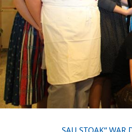
„SAU STOAK“ WAR