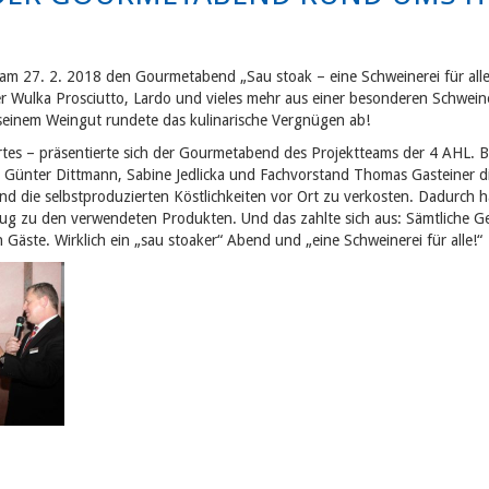
 am 27. 2. 2018 den Gourmetabend „Sau stoak – eine Schweinerei für all
er Wulka Prosciutto, Lardo und vieles mehr aus einer besonderen Schwei
seinem Weingut rundete das kulinarische Vergnügen ab!
tes – präsentierte sich der Gourmetabend des Projektteams der 4 AHL. B
Günter Dittmann, Sabine Jedlicka und Fachvorstand Thomas Gasteiner die
nd die selbstproduzierten Köstlichkeiten vor Ort zu verkosten. Dadurch 
zug zu den verwendeten Produkten. Und das zahlte sich aus: Sämtliche 
äste. Wirklich ein „sau stoaker“ Abend und „eine Schweinerei für alle!“