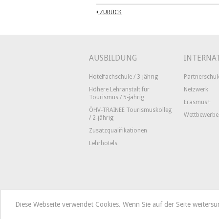
ZURÜCK
AUSBILDUNG
INTERNA
Hotelfachschule / 3-jährig
Partnerschul
Höhere Lehranstalt für
Netzwerk
Tourismus / 5-jährig
Erasmus+
ÖHV-TRAINEE Tourismuskolleg
Wettbewerbe
/ 2-jährig
Zusatzqualifikationen
Lehrhotels
Diese Webseite verwendet Cookies. Wenn Sie auf der Seite weiters
Tourismusschulen Semmering
Hoc
office@tourismusschulen-semmering.at