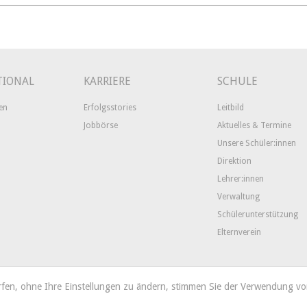
TIONAL
KARRIERE
SCHULE
en
Erfolgsstories
Leitbild
Jobbörse
Aktuelles & Termine
Unsere Schüler:innen
Direktion
Lehrer:innen
Verwaltung
Schülerunterstützung
Elternverein
urfen, ohne Ihre Einstellungen zu ändern, stimmen Sie der Verwendung v
hstraße 37
A-2680 Semmering
Tel. +43 2664/8192