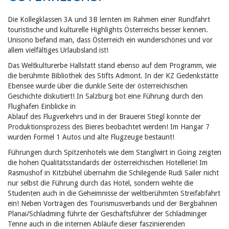
Die Kollegklassen 3A und 3B lernten im Rahmen einer Rundfahrt
touristische und kulturelle Highlights Österreichs besser kennen.
Unisono befand man, dass Österreich ein wunderschönes und vor
allem vielfältiges Urlaubsland ist!
Das Weltkulturerbe Hallstatt stand ebenso auf dem Programm, wie
die berühmte Bibliothek des Stifts Admont. In der KZ Gedenkstätte
Ebensee wurde über die dunkle Seite der österreichischen
Geschichte diskutiert! In Salzburg bot eine Führung durch den
Flughafen Einblicke in
Ablauf des Flugverkehrs und in der Brauerei Stiegl konnte der
Produktionsprozess des Bieres beobachtet werden! Im Hangar 7
wurden Formel 1 Autos und alte Flugzeuge bestaunt!
Führungen durch Spitzenhotels wie dem Stanglwirt in Going zeigten
die hohen Qualitätsstandards der österreichischen Hotellerie! Im
Rasmushof in Kitzbühel übernahm die Schilegende Rudi Sailer nicht
nur selbst die Führung durch das Hotel, sondern weihte die
Studenten auch in die Geheimnisse der weltberühmten Streifabfahrt
ein! Neben Vorträgen des Tourismusverbands und der Bergbahnen
Planai/Schladming führte der Geschäftsführer der Schladminger
Tenne auch in die internen Abläufe dieser faszinierenden