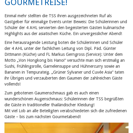
GOURMETREISE!
Einmal mehr stellten die TSS ihren ausgezeichneten Ruf als
Gastgeber für einmalige Events unter Beweis: Die Schülerinnen und
Schüler der 4 AHL servierten den begeisterten Gästen kulinarische
Highlights aus der asiatischen Küche. Ein unvergesslicher Abend!
Eine herausragende Leistung boten die Schülerinnen und Schüler
der 4 AHL unter der fachlichen Leitung von Dipl. Päd. Günter
Dittmann (Küche) und FL Markus Gerngross (Service): Unter dem
Motto „Von Hongkong bis Hanoi“ versuchte man sich erstmalig an
Sushi, Frühlingsrolle, Garnelensuppe und Hühnercurry sowie an
Bananen in Tempurateig. „Grüner Sylvaner und Cuvée Asia“ taten
ihr Übriges und verzauberten den Gaumen der zahlreichen Gäste
vollends!
Zum gebotenen Gaumenschmaus gab es auch einen
wunderschönen Augenschmaus: Schülerinnen der TSS begrüßten
die Gäste in traditioneller thailändischer Kleidung!
Mit viel Lob an alle Beteiligten verabschiedeten sich die zufriedenen
Gäste – bis zum nächsten Gourmetabend!