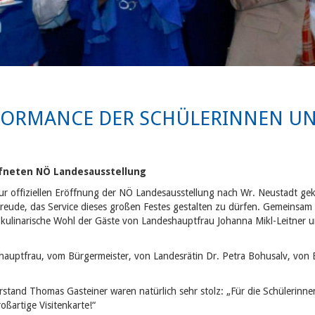
ORMANCE DER SCHÜLERINNEN UND 
fneten NÖ Landesausstellung
r offiziellen Eröffnung der NÖ Landesausstellung nach Wr. Neustadt ge
Freude,
das Service dieses großen Festes gestalten zu dürfen. Gemeinsa
 kulinarische Wohl der Gäste von Landeshauptfrau Johanna Mikl-Leitner 
auptfrau, vom Bürgermeister, von Landesrätin Dr. Petra Bohusalv, von 
tand Thomas Gasteiner waren natürlich sehr stolz: „Für die Schülerinnen
oßartige Visitenkarte!“