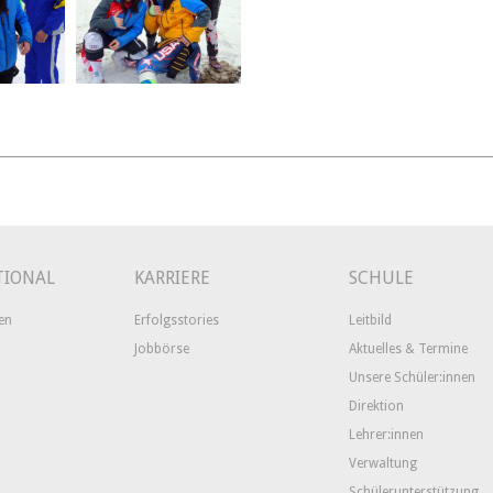
TIONAL
KARRIERE
SCHULE
en
Erfolgsstories
Leitbild
Jobbörse
Aktuelles & Termine
Unsere Schüler:innen
Direktion
Lehrer:innen
Verwaltung
Schülerunterstützung