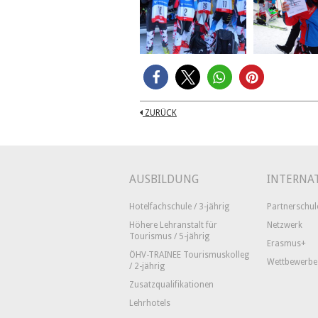
ZURÜCK
AUSBILDUNG
INTERNA
Hotelfachschule / 3-jährig
Partnerschul
Höhere Lehranstalt für
Netzwerk
Tourismus / 5-jährig
Erasmus+
ÖHV-TRAINEE Tourismuskolleg
Wettbewerbe
/ 2-jährig
Zusatzqualifikationen
Lehrhotels