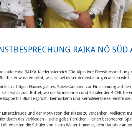
ENSTBESPRECHUNG RAIKA NÖ SÜD 
staltete die RAIKA Niederösterreich Süd Alpin ihre Dienstbesprechung d
arbeiter wussten nicht, was sie bei dieser Veranstaltung erwarten wird.
hichtsträchtigen Hauses galt es, Spielestationen zur Einstimmung auf d
r schließlich zum Buffet, wo die Schülerinnen und Schüler der 4 CHL ber
rlsuppe bis Blunzengröstl, Eiernockerln und Kernöleierspeise reichte die
er Einsatzfreude und der Motivation der Klasse zu verdanken. Vielleicht t
üler durch das Verkleiden – siehe gelbe Perücken – einen besonderen Sp
 Lob erhielten die Schüler von Herrn Walter Hummer, dem Hauptverantwor