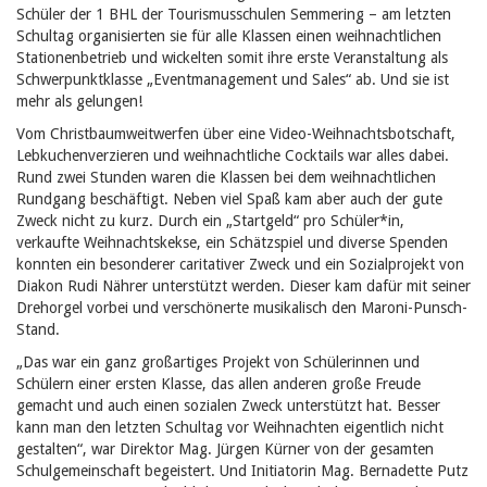
Schüler der 1 BHL der Tourismusschulen Semmering –
am letzten
Schultag organisierten sie für alle Klassen einen weihnachtlichen
Stationenbetrieb und wickelten somit ihre erste Veranstaltung als
Schwerpunktklasse „Eventmanagement und Sales“ ab. Und sie ist
mehr als gelungen!
Vom Christbaumweitwerfen über eine Video-Weihnachtsbotschaft,
Lebkuchenverzieren und weihnachtliche Cocktails war alles dabei.
Rund zwei Stunden waren die Klassen bei dem weihnachtlichen
Rundgang beschäftigt. Neben viel Spaß kam aber auch der gute
Zweck nicht zu kurz. Durch ein „Startgeld“ pro Schüler*in,
verkaufte Weihnachtskekse, ein Schätzspiel und diverse Spenden
konnten ein besonderer caritativer Zweck und ein Sozialprojekt von
Diakon Rudi Nährer unterstützt werden. Dieser kam dafür mit seiner
Drehorgel vorbei und verschönerte musikalisch den Maroni-Punsch-
Stand.
„Das war ein ganz großartiges Projekt von Schülerinnen und
Schülern einer ersten Klasse, das allen anderen große Freude
gemacht und auch einen sozialen Zweck unterstützt hat. Besser
kann man den letzten Schultag vor Weihnachten eigentlich nicht
gestalten“, war Direktor Mag. Jürgen Kürner von der gesamten
Schulgemeinschaft begeistert. Und Initiatorin Mag. Bernadette Putz