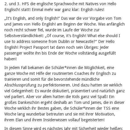
2. und 3. HFS die englische Sprachwoche mit Natives von
Hello
Englisch!
statt! Einmal mehr war ganz klar:
English rules!
„
It’s English, and only English
!“
Das war die vor Vorgabe von Tom
und James von
Hello English!
am Beginn der Woche. Was anfänglich
noch recht schwer fiel, wurde im Laufe der Woche zur
Selbstverständlichkeit:
„
Of course, it’s English!
What else should I
use to address someone from Dublin or Newcastle?
“
Der
Hello
English! Project Passport
tat dann noch sein Übriges: Jeder
passenger
wollte ihn bis Ende der Woche vollständig ausgefüllt
haben!
In jedem Fall bekamen die Schüler*innen die Möglichkeit, eine
ganze Woche mit Hilfe der routinierten Coaches ihr Englisch zu
trainieren und somit für die bevorstehende mündliche
Abschlussprüfung zu perfektionieren. Und dazu hatten sie wirklich
viel Gelegenheit: Es wurde diskutiert, präsentiert und natürlich ganz
viel parliert. Aber vor allem hatten die Kids ganz viel Spaß! Ein
großes Dankeschön ergeht deshalb an Tom und James, die in dieser
Woche wirklich ihr Bestes gaben, die Schüler*innen der TSS eine
Woche lang wunderbar betreuten und sie mit ihrer Motivation,
ihrem Elan und ihrem Insiderwissen vollauf begeisterten!
In diesem Sinne wird es nächstes Jahr mit Sicherheit wieder heißen: