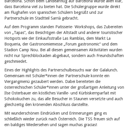
Barcelona. Schon beim Landeanflug auf Barcelona wurde allen klar,
dass Barcelona viel zu bieten hat.
Die Schülergruppe wurde direkt
am Flughafen von spanischen Schülern begrüßt und zur
Partnerschule im Stadtteil Sarrià gebracht.
Auf dem Programm standen Patisserie- Workshops, das Zubereiten
von „Tapas“, das Besichtigen der Altstadt und anderer touristischer
Hotspots wie der Einkaufsstraße
Las Ramblas
, dem Markt
La
Boqueria
, der Gastronomiemesse „Forum gastronomic“ und dem
Stadion Camp Nou. Bei all diesen gemeinsamen Aktivitäten wurden
nicht nur Sprechblockaden abgebaut, sondern auch Freundschaften
geschmiedet.
Eines der Highlights des Partnerschulbesuchs war der Galalunch.
Gemeinsam mit Schüler*innen der Partnerschule konnte ein
Viergangmenü gezaubert werden. Dabei bereiteten die
österreichischen Schüler*innen unter der großartigen Anleitung von
Ilse Osterbauer ein köstliches Vanille- und Kürbiskernparfait mit
Schokokuchen zu, das alle Besucher in Staunen versetzte und auch
gleichzeitig den krönenden Abschluss darstellte.
Mit wunderschönen Eindrücken und Erinnerungen ging es
schließlich wieder zurück nach Österreich. Die TSS freuen sich auf
ein baldiges Wiedersehen und sagen
muchas gracias!