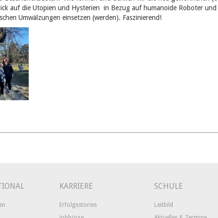
r Blick auf die Utopien und Hysterien in Bezug auf humanoide Roboter und
ischen Umwälzungen einsetzen (werden). Faszinierend!
TIONAL
KARRIERE
SCHULE
en
Erfolgsstories
Leitbild
Jobbörse
Aktuelles & Termine