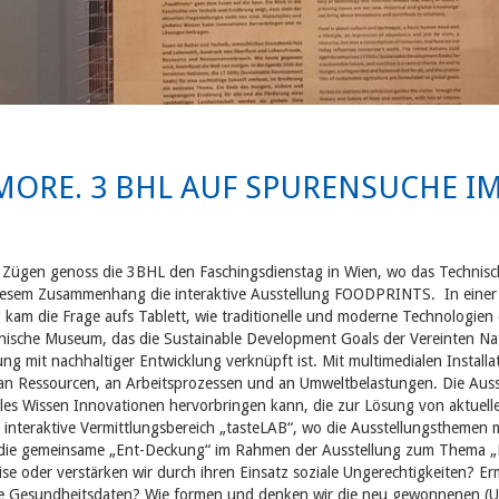
MORE. 3 BHL AUF SPURENSUCHE I
en Zügen genoss die 3BHL den Faschingsdienstag in Wien, wo das Technis
 diesem Zusammenhang die interaktive Ausstellung FOODPRINTS.
In einer
kam die Frage aufs Tablett, wie traditionelle und moderne Technologien
ische Museum, das die Sustainable Development Goals der Vereinten Natio
g mit nachhaltiger Entwicklung verknüpft ist. Mit multimedialen Installat
an Ressourcen, an Arbeitsprozessen und an Umweltbelastungen. Die Ausst
bales Wissen Innovationen hervorbringen kann, die zur Lösung von aktue
 interaktive Vermittlungsbereich „tasteLAB“, wo die Ausstellungsthemen 
 die gemeinsame „Ent-Deckung“ im Rahmen der Ausstellung zum Thema „Kün
e oder verstärken wir durch ihren Einsatz soziale Ungerechtigkeiten? Er
le Gesundheitsdaten? Wie formen und denken wir die neu gewonnenen (