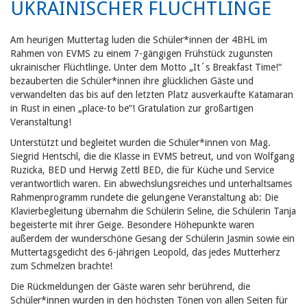
UKRAINISCHER FLÜCHTLINGE
Am heurigen Muttertag luden die Schüler*innen der 4BHL im
Rahmen von EVMS zu einem 7-gängigen Frühstück zugunsten
ukrainischer Flüchtlinge. Unter dem Motto „It´s Breakfast Time!“
bezauberten die Schüler*innen ihre glücklichen Gäste und
verwandelten das bis auf den letzten Platz ausverkaufte Katamaran
in Rust in einen „place-to be“! Gratulation zur großartigen
Veranstaltung!
Unterstützt und begleitet wurden die Schüler*innen von Mag.
Siegrid Hentschl, die die Klasse in EVMS betreut, und von Wolfgang
Ruzicka, BED und Herwig Zettl BED, die für Küche und Service
verantwortlich waren. Ein abwechslungsreiches und unterhaltsames
Rahmenprogramm rundete die gelungene Veranstaltung ab: Die
Klavierbegleitung übernahm die Schülerin Seline, die Schülerin Tanja
begeisterte mit ihrer Geige. Besondere Höhepunkte waren
außerdem der wunderschöne Gesang der Schülerin Jasmin sowie ein
Muttertagsgedicht des 6-jährigen Leopold, das jedes Mutterherz
zum Schmelzen brachte!
Die Rückmeldungen der Gäste waren sehr berührend, die
Schüler*innen wurden in den höchsten Tönen von allen Seiten für