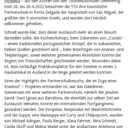
Hoteleira
– auf den Azoren von den Tourismusschulen Semmering.
Vom 20. bis 26.4.2022 besuchten die TSS ihre touristische
Partnerschule in Ponta Delgada der Hauptstadt von São Miguel, der
größten der 9 azorischen Inseln, und wurden dort herzlich
willkommen geheißen.
Schnell wurde klar, dass dieser Austausch mehr als einen Besuch
darstellen sollte. Bei Kochworkshops, beim Zubereiten von „Cozido“
– einem traditionellen portugiesischen Eintopf, der in vulkanischen,
heißen Quellen geschmort wird -, beim Besichtigen von Ananas- und
Teeplantagen, sowie weiteren gemeinsamen Aktivitäten konnte der
Beginn von Freundschaften geschmiedet werden. Besonders dabei
ist, dass vorläufige Praktikumsplätze für den Sommer in einem 2
Haubenlokal im Ausland in die Wege geleitet werden konnten.
Eines der Highlights des Partnerschulbesuchs, der im Zuge eines
+
Erasmus
– Projektes entstanden ist, war das Galadinner.
Gemeinsam mit einer weiteren Partnerschule, nämlich der
Jesuïtes
Sarrià -Sant Ignasi
aus Barcelona, die ebenfalls zur selben Zeit am
Austausch teilnahm, konnte ein internationales Fünfgangmenü
gezaubert werden. Die Vorspeise, Matjessalat mit Meerrettichcreme
und die Suppe, eine Maissuppe mit Curry und Chilipopcorn, wurden
von Michael Adrigan, Paula Berger, Klara Fahrner, Mira Schmidt,
Cäcilia Skoff und Melina Wadel unter der großartigen Anleitung von