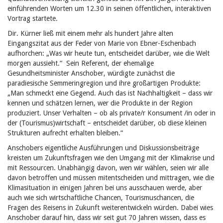
einführenden Worten um 12.30 in seinen öffentlichen, interaktiven
Vortrag startete.
Dir. Kürner ließ mit einem mehr als hundert Jahre alten
Eingangszitat aus der Feder von Marie von Ebner-Eschenbach
aufhorchen: „Was wir heute tun, entscheidet darüber, wie die Welt
morgen aussieht.“ Sein Referent, der ehemalige
Gesundheitsminister Anschober, würdigte zunächst die
paradiesische Semmeringregion und ihre großartigen Produkte:
„Man schmeckt eine Gegend. Auch das ist Nachhaltigkeit – dass wir
kennen und schätzen lernen, wer die Produkte in der Region
produziert. Unser Verhalten – ob als private/r Konsument /in oder in
der (Tourismus)wirtschaft – entscheidet darüber, ob diese kleinen
Strukturen aufrecht erhalten bleiben.“
Anschobers eigentliche Ausführungen und Diskussionsbeiträge
kreisten um Zukunftsfragen wie den Umgang mit der Klimakrise und
mit Ressourcen. Unabhängig davon, wen wir wählen, seien wir alle
davon betroffen und müssen mitentscheiden und mittragen, wie die
Klimasituation in einigen Jahren bei uns ausschauen werde, aber
auch wie sich wirtschaftliche Chancen, Tourismuschancen, die
Fragen des Reisens in Zukunft weiterentwickeln würden. Dabei wies
Anschober darauf hin, dass wir seit gut 70 Jahren wissen, dass es