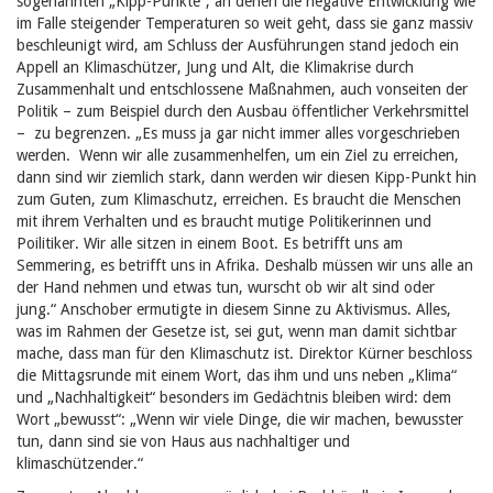
sogenannten „Kipp-Punkte“, an denen die negative Entwicklung wie
im Falle steigender Temperaturen so weit geht, dass sie ganz massiv
beschleunigt wird, am Schluss der Ausführungen stand jedoch ein
Appell an Klimaschützer, Jung und Alt, die Klimakrise durch
Zusammenhalt und entschlossene Maßnahmen, auch vonseiten der
Politik – zum Beispiel durch den Ausbau öffentlicher Verkehrsmittel
– zu begrenzen. „Es muss ja gar nicht immer alles vorgeschrieben
werden. Wenn wir alle zusammenhelfen, um ein Ziel zu erreichen,
dann sind wir ziemlich stark, dann werden wir diesen Kipp-Punkt hin
zum Guten, zum Klimaschutz, erreichen. Es braucht die Menschen
mit ihrem Verhalten und es braucht mutige Politikerinnen und
Poilitiker. Wir alle sitzen in einem Boot. Es betrifft uns am
Semmering, es betrifft uns in Afrika. Deshalb müssen wir uns alle an
der Hand nehmen und etwas tun, wurscht ob wir alt sind oder
jung.“ Anschober ermutigte in diesem Sinne zu Aktivismus. Alles,
was im Rahmen der Gesetze ist, sei gut, wenn man damit sichtbar
mache, dass man für den Klimaschutz ist. Direktor Kürner beschloss
die Mittagsrunde mit einem Wort, das ihm und uns neben „Klima“
und „Nachhaltigkeit“ besonders im Gedächtnis bleiben wird: dem
Wort „bewusst“: „Wenn wir viele Dinge, die wir machen, bewusster
tun, dann sind sie von Haus aus nachhaltiger und
klimaschützender.“