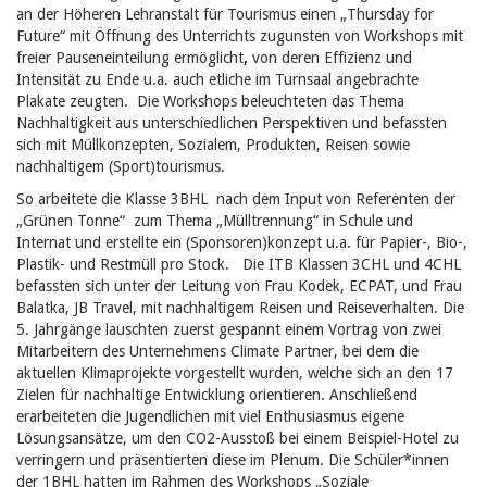
an der Höheren Lehranstalt für Tourismus einen „Thursday for
Future“ mit Öffnung des Unterrichts zugunsten von Workshops mit
freier Pauseneinteilung ermöglicht
,
von deren Effizienz und
Intensität zu Ende u.a.
auch etliche im Turnsaal angebrachte
Plakate zeugten. Die Workshops beleuchteten das Thema
Nachhaltigkeit aus unterschiedlichen Perspektiven und befassten
sich mit Müllkonzepten, Sozialem, Produkten, Reisen sowie
nachhaltigem (Sport)tourismus.
So arbeitete die Klasse 3BHL nach dem Input von Referenten der
„Grünen Tonne“ zum Thema „Mülltrennung“ in Schule und
Internat und erstellte ein (Sponsoren)konzept u.a. für Papier-, Bio-,
Plastik- und Restmüll pro Stock. Die ITB Klassen 3CHL und 4CHL
befassten sich unter der Leitung von Frau Kodek, ECPAT, und Frau
Balatka, JB Travel, mit nachhaltigem Reisen und Reiseverhalten. Die
5. Jahrgänge lauschten zuerst gespannt einem Vortrag von zwei
Mitarbeitern des Unternehmens Climate Partner, bei dem die
aktuellen Klimaprojekte vorgestellt wurden, welche sich an den 17
Zielen für nachhaltige Entwicklung orientieren. Anschließend
erarbeiteten die Jugendlichen mit viel Enthusiasmus eigene
Lösungsansätze, um den CO2-Ausstoß bei einem Beispiel-Hotel zu
verringern und präsentierten diese im Plenum. Die Schüler*innen
der 1BHL hatten im Rahmen des Workshops „Soziale