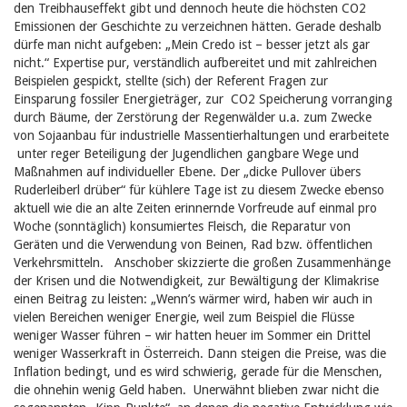
den Treibhauseffekt gibt und dennoch heute die höchsten CO2
Emissionen der Geschichte zu verzeichnen hätten. Gerade deshalb
dürfe man nicht aufgeben: „Mein Credo ist – besser jetzt als gar
nicht.“ Expertise pur, verständlich aufbereitet und mit zahlreichen
Beispielen gespickt, stellte (sich) der Referent Fragen zur
Einsparung fossiler Energieträger, zur CO2 Speicherung vorranging
durch Bäume, der Zerstörung der Regenwälder u.a. zum Zwecke
von Sojaanbau für industrielle Massentierhaltungen und erarbeitete
unter reger Beteiligung der Jugendlichen gangbare Wege und
Maßnahmen auf individueller Ebene. Der „dicke Pullover übers
Ruderleiberl drüber“ für kühlere Tage ist zu diesem Zwecke ebenso
aktuell wie die an alte Zeiten erinnernde Vorfreude auf einmal pro
Woche (sonntäglich) konsumiertes Fleisch, die Reparatur von
Geräten und die Verwendung von Beinen, Rad bzw. öffentlichen
Verkehrsmitteln. Anschober skizzierte die großen Zusammenhänge
der Krisen und die Notwendigkeit, zur Bewältigung der Klimakrise
einen Beitrag zu leisten: „Wenn’s wärmer wird, haben wir auch in
vielen Bereichen weniger Energie, weil zum Beispiel die Flüsse
weniger Wasser führen – wir hatten heuer im Sommer ein Drittel
weniger Wasserkraft in Österreich. Dann steigen die Preise, was die
Inflation bedingt, und es wird schwierig, gerade für die Menschen,
die ohnehin wenig Geld haben. Unerwähnt blieben zwar nicht die