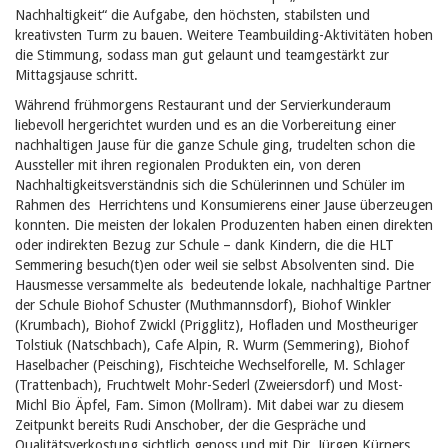
Nachhaltigkeit“ die Aufgabe, den höchsten, stabilsten und
kreativsten Turm zu bauen. Weitere Teambuilding-Aktivitäten hoben
die Stimmung, sodass man gut gelaunt und teamgestärkt zur
Mittagsjause schritt.
Während frühmorgens Restaurant und der Servierkunderaum
liebevoll hergerichtet wurden und es an die Vorbereitung einer
nachhaltigen Jause für die ganze Schule ging, trudelten schon die
Aussteller mit ihren regionalen Produkten ein, von deren
Nachhaltigkeitsverständnis sich die Schülerinnen und Schüler im
Rahmen des Herrichtens und Konsumierens einer Jause überzeugen
konnten. Die meisten der lokalen Produzenten haben einen direkten
oder indirekten Bezug zur Schule – dank Kindern, die die HLT
Semmering besuch(t)en oder weil sie selbst Absolventen sind. Die
Hausmesse versammelte als bedeutende lokale, nachhaltige Partner
der Schule Biohof Schuster (Muthmannsdorf), Biohof Winkler
(Krumbach), Biohof Zwickl (Prigglitz), Hofladen und Mostheuriger
Tolstiuk (Natschbach), Cafe Alpin, R. Wurm (Semmering), Biohof
Haselbacher (Peisching), Fischteiche Wechselforelle, M. Schlager
(Trattenbach), Fruchtwelt Mohr-Sederl (Zweiersdorf) und Most-
Michl Bio Äpfel, Fam. Simon (Mollram). Mit dabei war zu diesem
Zeitpunkt bereits Rudi Anschober, der die Gespräche und
Qualitätsverkostung sichtlich genoss und mit Dir. Jürgen Kürners