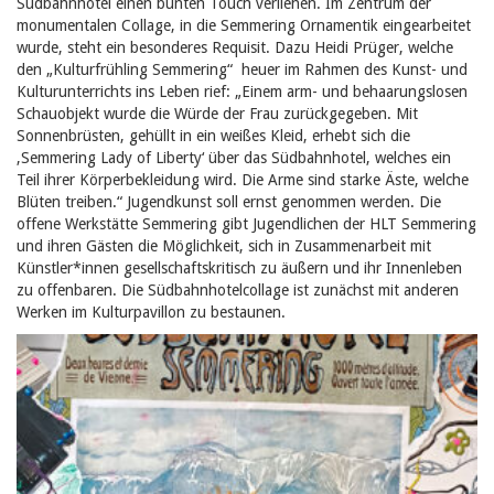
Südbahnhotel einen bunten Touch verliehen. Im Zentrum der
monumentalen Collage,
in die Semmering Ornamentik eingearbeitet
wurde, steht ein besonderes Requisit. Dazu Heidi Prüger, welche
den „Kulturfrühling Semmering“ heuer im Rahmen des Kunst- und
Kulturunterrichts ins Leben rief: „Einem arm- und behaarungslosen
Schauobjekt wurde die Würde der Frau zurückgegeben. Mit
Sonnenbrüsten, gehüllt in ein weißes Kleid, erhebt sich die
‚Semmering Lady of Liberty‘ über das Südbahnhotel, welches ein
Teil ihrer Körperbekleidung wird. Die Arme sind starke Äste, welche
Blüten treiben.“ Jugendkunst soll ernst genommen werden. Die
offene Werkstätte Semmering gibt Jugendlichen der HLT Semmering
und ihren Gästen die Möglichkeit, sich in Zusammenarbeit mit
Künstler*innen gesellschaftskritisch zu äußern und ihr Innenleben
zu offenbaren. Die Südbahnhotelcollage ist zunächst mit anderen
Werken im Kulturpavillon zu bestaunen.