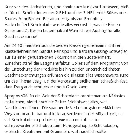
Kurz vor den Herbstferien, und somit auch kurz vor Halloween, hieß
es für die Schüler:innen der 2 BHL und der 3 HF bereits Süßes oder
Saures: Vom Birnen- Balsamicoessig bis zur Brennholz-
Hackschnitzel-Schokolade wurde alles verkostet,
was die Firmen
Gölles und Zotter zu bieten haben! Wahrlich ein Ausflug für alle
Geschmackssinne!
Am 24.10. machten sich die beiden Klassen gemeinsam mit ihren
Klassenlehrerinnen Sandra Peinsipp und Barbara Gissing-Schwegler
auf zu einer genussreichen Exkursion in die Südsteiermark.
Zunächst stand die Essigmanufaktur Gölles auf dem Programm: Von
der Entstehung der Produkte bis hin zu den unterschiedlichsten
Geschmacksrichtungen erfuhren die Klassen alles Wissenswerte rund
um das Thema Essig. Bei der Verkostung stellte man schließlich fest,
dass Essig auch sehr lecker und süß sein kann.
Apropos süß: In die Welt der Schokolade konnte man als Nächstes
eintauchen, bietet doch die Zotter Erlebniswelt alles, was
Naschkatzen lieben. Die spannende Verkostungstour erklärt den
Weg von
bean to bar
und lockt außerdem mit der Möglichkeit, so
viel Schokolade zu probieren, wie man möchte – ein
wahrgewordener Schokotraum! Handgeschöpfte Schokoladen,
exotische Kreationen mit Grammeln, weihnachtlich-süße