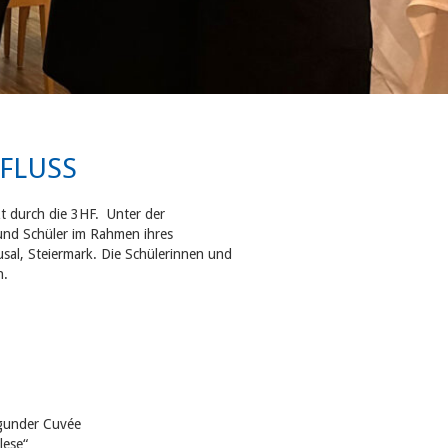
FLUSS
zt durch die 3HF. Unter der
 und Schüler
im Rahmen ihres
sal, Steiermark. Die Schülerinnen und
n.
rgunder Cuvée
lese“