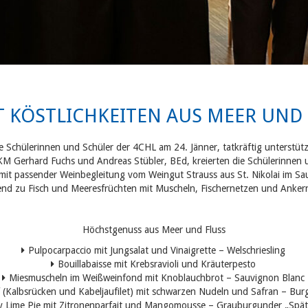
IT KÖSTLICHKEITEN AUS MEER UND 
e Schülerinnen und Schüler der 4CHL am 24. Jänner, tatkräftig unterstüt
KM Gerhard Fuchs und Andreas Stübler, BEd, kreierten die Schülerinnen
t passender Weinbegleitung vom Weingut Strauss aus St. Nikolai im Sau
end zu Fisch und Meeresfrüchten mit Muscheln, Fischernetzen und Anker
Höchstgenuss aus Meer und Fluss
Pulpocarpaccio mit Jungsalat und Vinaigrette – Welschriesling
Bouillabaisse mit Krebsravioli und Kräuterpesto
Miesmuscheln im Weißweinfond mit Knoblauchbrot – Sauvignon Blanc
 (Kalbsrücken und Kabeljaufilet) mit schwarzen Nudeln und Safran – Bu
y Lime Pie mit Zitronenparfait und Mangomousse – Grauburgunder „Spät