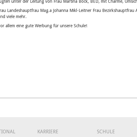
gten unter der Leitung von Frau Martina Böck, BED, mit Charme, Umsicht 
rau Landeshauptfrau Mag.a Johanna Mikl-Leitner Frau Bezirkshauptfrau A
d viele mehr.
or allem eine gute Werbung für unsere Schule!
TIONAL
KARRIERE
SCHULE