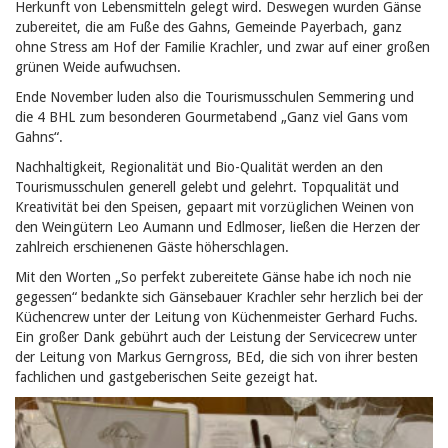
Herkunft von Lebensmitteln gelegt wird. Deswegen wurden Gänse
zubereitet,
die am Fuße des Gahns, Gemeinde Payerbach, ganz
ohne Stress am Hof der Familie Krachler, und zwar auf einer großen
grünen Weide aufwuchsen.
Ende November luden also die Tourismusschulen Semmering und
die 4 BHL zum besonderen Gourmetabend „Ganz viel Gans vom
Gahns“.
Nachhaltigkeit, Regionalität und Bio-Qualität werden an den
Tourismusschulen generell gelebt und gelehrt. Topqualität und
Kreativität bei den Speisen, gepaart mit vorzüglichen Weinen von
den Weingütern Leo Aumann und Edlmoser, ließen die Herzen der
zahlreich erschienenen Gäste höherschlagen.
Mit den Worten „So perfekt zubereitete Gänse habe ich noch nie
gegessen“ bedankte sich Gänsebauer Krachler sehr herzlich bei der
Küchencrew unter der Leitung von Küchenmeister Gerhard Fuchs.
Ein großer Dank gebührt auch der Leistung der Servicecrew unter
der Leitung von Markus Gerngross, BEd, die sich von ihrer besten
fachlichen und gastgeberischen Seite gezeigt hat.