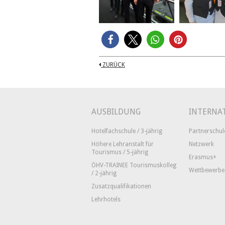
ZURÜCK
AUSBILDUNG
INTERNA
Hotelfachschule / 3-jährig
Partnerschul
Höhere Lehranstalt für
Netzwerk
Tourismus / 5-jährig
Erasmus+
ÖHV-TRAINEE Tourismuskolleg
Wettbewerbe
/ 2-jährig
Zusatzqualifikationen
Lehrhotels