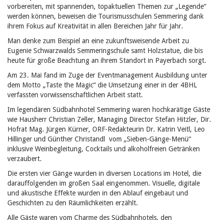
vorbereiten, mit spannenden, topaktuellen Themen zur „Legende“
werden können, beweisen die Tourismusschulen Semmering dank
ihrem Fokus auf Kreativität in allen Bereichen Jahr für Jahr.
Man denke zum Beispiel an eine zukunftsweisende Arbeit zu
Eugenie Schwarzwalds Semmeringschule samt Holzstatue, die bis
heute für große Beachtung an ihrem Standort in Payerbach sorgt.
Am 23. Mai fand im Zuge der Eventmanagement Ausbildung unter
dem Motto „Taste the Magic“ die Umsetzung einer in der 4BHL
verfassten vorwissenschaftlichen Arbeit statt.
Im legendären Südbahnhotel Semmering waren hochkarätige Gäste
wie Hausherr Christian Zeller, Managing Director Stefan Hitzler, Dir.
Hofrat Mag. Jürgen Kürner, ORF-Redakteurin Dr. Katrin Veitl, Leo
Hillinger und Günther Christandl vom „Sieben-Gänge-Menü“
inklusive Weinbegleitung, Cocktails und alkoholfreien Getränken
verzaubert.
Die ersten vier Gänge wurden in diversen Locations im Hotel, die
darauffolgenden im großen Saal eingenommen. Visuelle, digitale
und akustische Effekte wurden in den Ablauf eingebaut und
Geschichten zu den Räumlichkeiten erzählt.
Alle Gäste waren vom Charme des Südbahnhotels, den