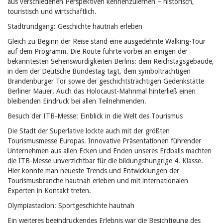
aus verschiedenen Perspektiven kennenzulernen – historisch,
touristisch und wirtschaftlich.
Stadtrundgang: Geschichte hautnah erleben
Gleich zu Beginn der Reise stand eine ausgedehnte Walking-Tour
auf dem Programm. Die Route führte vorbei an einigen der
bekanntesten Sehenswürdigkeiten Berlins: dem Reichstagsgebäude,
in dem der Deutsche Bundestag tagt, dem symbolträchtigen
Brandenburger Tor sowie der geschichtsträchtigen Gedenkstätte
Berliner Mauer. Auch das Holocaust-Mahnmal hinterließ einen
bleibenden Eindruck bei allen Teilnehmenden.
Besuch der ITB-Messe: Einblick in die Welt des Tourismus
Die Stadt der Superlative lockte auch mit der größten
Tourismusmesse Europas. Innovative Präsentationen führender
Unternehmen aus allen Ecken und Enden unseres Erdballs machten
die ITB-Messe unverzichtbar für die bildungshungrige 4. Klasse.
Hier konnte man neueste Trends und Entwicklungen der
Tourismusbranche hautnah erleben und mit internationalen
Experten in Kontakt treten.
Olympiastadion: Sportgeschichte hautnah
Ein weiteres beeindruckendes Erlebnis war die Besichtigung des