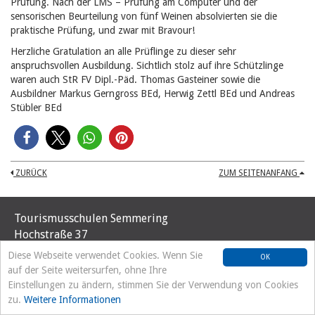
Prüfung.
Nach der LMS – Prüfung am Computer und der
sensorischen Beurteilung von fünf Weinen absolvierten sie die
praktische Prüfung, und zwar mit Bravour!
Herzliche Gratulation an alle Prüflinge zu dieser sehr
anspruchsvollen Ausbildung. Sichtlich stolz auf ihre Schützlinge
waren auch StR FV Dipl.-Päd. Thomas Gasteiner sowie die
Ausbildner Markus Gerngross BEd, Herwig Zettl BEd und Andreas
Stübler BEd
ZURÜCK
ZUM SEITENANFANG
Tourismusschulen Semmering
Hochstraße 37
A-2680 Semmering
Diese Webseite verwendet Cookies. Wenn Sie
OK
Tel. +43 2664/8192
auf der Seite weitersurfen, ohne Ihre
office@tourismusschulen-semmering.at
Einstellungen zu ändern, stimmen Sie der Verwendung von Cookies
zu.
Weitere Informationen