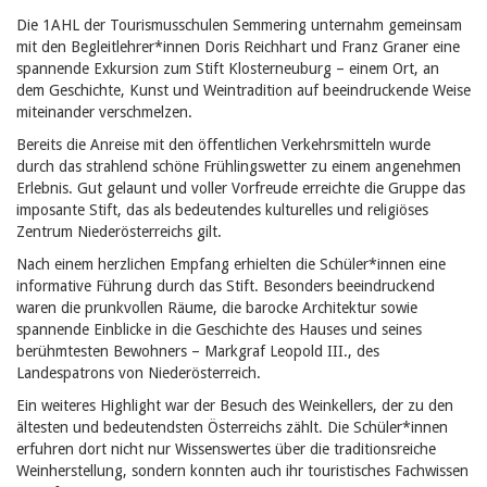
Die 1AHL der Tourismusschulen Semmering unternahm gemeinsam
mit den Begleitlehrer*innen Doris Reichhart und Franz Graner eine
spannende Exkursion zum Stift Klosterneuburg – einem Ort,
an
dem Geschichte, Kunst und Weintradition auf beeindruckende Weise
miteinander verschmelzen.
Bereits die Anreise mit den öffentlichen Verkehrsmitteln wurde
durch das strahlend schöne Frühlingswetter zu einem angenehmen
Erlebnis. Gut gelaunt und voller Vorfreude erreichte die Gruppe das
imposante Stift, das als bedeutendes kulturelles und religiöses
Zentrum Niederösterreichs gilt.
Nach einem herzlichen Empfang erhielten die Schüler*innen eine
informative Führung durch das Stift. Besonders beeindruckend
waren die prunkvollen Räume, die barocke Architektur sowie
spannende Einblicke in die Geschichte des Hauses und seines
berühmtesten Bewohners – Markgraf Leopold III., des
Landespatrons von Niederösterreich.
Ein weiteres Highlight war der Besuch des Weinkellers, der zu den
ältesten und bedeutendsten Österreichs zählt. Die Schüler*innen
erfuhren dort nicht nur Wissenswertes über die traditionsreiche
Weinherstellung, sondern konnten auch ihr touristisches Fachwissen