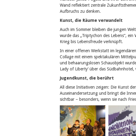
Wand reflektiert zentrale Zukunftsthemen
Aufbruchs zu denken.
Kunst, die Räume verwandelt
Auch im Sommer bleiben die jungen Weltk
wurde das „Triptychon des Lebens“, ein
Krieg bis Lebensfreude verknüpft.
In einer offenen Werkstatt im legendär
Collage mit einem spektakulären Mittelp
und behaarungslosen Schauobjekt wurde d
Lady of Liberty‘ über das Südbahnhotel, 
Jugendkunst, die berührt
All diese Initiativen zeigen: Die Kunst de
Auseinandersetzung und bringt die Inne
sichtbar – besonders, wenn sie nach Frie