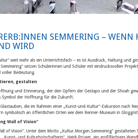
RERB:INNEN SEMMERING – WENN 
END WIRD
ur“ weit mehr als ein Unterrichtsfach – es ist Ausdruck, Haltung und ge
Semmering“ setzen Schülerinnen und Schüler mit eindrucksvollen Projek
d voller Bedeutung.
tieren, gestalten
offnung und Erinnerung, der den Opfern der Gestapo und der Shoah gewidme
s Symbol der Hoffnung für die Zukunft.
n Glastauben, die im Rahmen einer „Kunst-und-Kultur“-Exkursion nach Ne
ttern symbolisch an öffentlichen Orten wie dem Renner-Museum in Gloggni
g Wall of Vision“
Wall of Vision“. Unter dem Motto „Kultur.Morgen.Semmering“ gestalteten 
n, „Kunst- und Kulturbotschafterin“ Heidi Prüger, ein großflächiges Wand