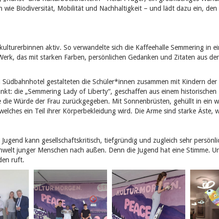
 wie Biodiversität, Mobilität und Nachhaltigkeit – und lädt dazu ein, den
ulturerbinnen aktiv. So verwandelte sich die Kaffeehalle Semmering in e
 Werk, das mit starken Farben, persönlichen Gedanken und Zitaten aus d
en Südbahnhotel gestalteten die Schüler*innen zusammen mit Kindern d
unkt: die „Semmering Lady of Liberty“, geschaffen aus einem historische
ie Würde der Frau zurückgegeben. Mit Sonnenbrüsten, gehüllt in ein we
welches ein Teil ihrer Körperbekleidung wird. Die Arme sind starke Äste, w
r Jugend kann gesellschaftskritisch, tiefgründig und zugleich sehr persönli
nwelt junger Menschen nach außen. Denn die Jugend hat eine Stimme. U
den ruft.