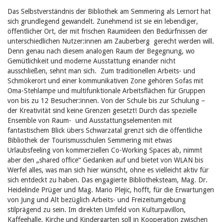
Das Selbstverständnis der Bibliothek am Semmering als Lernort hat
sich grundlegend gewandelt. Zunehmend ist sie ein lebendiger,
öffentlicher Ort, der mit frischen Raumideen den Bedürfnissen der
unterschiedlichen Nutzer:innen
am Zauberberg gerecht werden will.
Denn genau nach diesem analogen Raum der Begegnung, wo
Gemütlichkeit und moderne Ausstattung einander nicht
ausschließen, sehnt man sich. Zum traditionellen Arbeits- und
Schmökerort und einer kommunikativen Zone gehören Sofas mit
Oma-Stehlampe und multifunktionale Arbeitsflächen für Gruppen
von bis zu 12 Besucher:innen. Von der Schule bis zur Schulung –
der Kreativität sind keine Grenzen gesetzt! Durch das spezielle
Ensemble von Raum- und Ausstattungselementen mit
fantastischem Blick übers Schwarzatal grenzt sich die öffentliche
Bibliothek der Tourismusschulen Semmering mit etwas
Urlaubsfeeling von kommerziellen Co-Working Spaces ab, nimmt
aber den „shared office“ Gedanken auf und bietet von WLAN bis
Werfel alles, was man sich hier wünscht, ohne es vielleicht aktiv für
sich entdeckt zu haben. Das engagierte Bibliotheksteam, Mag. Dr.
Heidelinde Prüger und Mag. Mario Plejic, hofft, für die Erwartungen
von Jung und Alt bezüglich Arbeits- und Freizeitumgebung
stilprägend zu sein. Im direkten Umfeld von Kulturpavillon,
Kaffeehalle, Kirche und Kindergarten soll in Kooperation zwischen