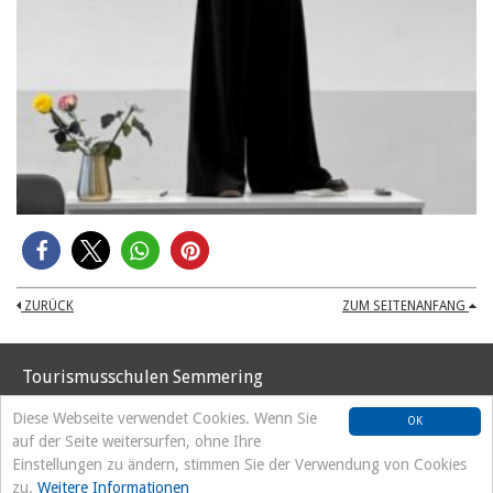
ZURÜCK
ZUM SEITENANFANG
Tourismusschulen Semmering
Hochstraße 37
Diese Webseite verwendet Cookies. Wenn Sie
OK
A-2680 Semmering
auf der Seite weitersurfen, ohne Ihre
Tel. +43 2664/8192
Einstellungen zu ändern, stimmen Sie der Verwendung von Cookies
office@tourismusschulen-semmering.at
zu.
Weitere Informationen