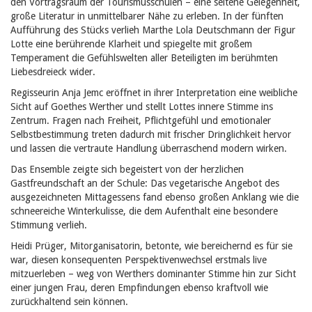
den Vortragsraum der Tourismusschulen – eine seltene Gelegenheit,
große Literatur in unmittelbarer Nähe zu erleben. In der fünften
Aufführung des Stücks verlieh Marthe Lola Deutschmann der Figur
Lotte eine berührende Klarheit und spiegelte mit großem
Temperament die Gefühlswelten aller Beteiligten im berühmten
Liebesdreieck wider.
Regisseurin Anja Jemc eröffnet in ihrer Interpretation eine weibliche
Sicht auf Goethes
Werther
und stellt Lottes innere Stimme ins
Zentrum. Fragen nach Freiheit, Pflichtgefühl und emotionaler
Selbstbestimmung treten dadurch mit frischer Dringlichkeit hervor
und lassen die vertraute Handlung überraschend modern wirken.
Das Ensemble zeigte sich begeistert von der herzlichen
Gastfreundschaft an der Schule: Das vegetarische Angebot des
ausgezeichneten Mittagessens fand ebenso großen Anklang wie die
schneereiche Winterkulisse, die dem Aufenthalt eine besondere
Stimmung verlieh.
Heidi Prüger, Mitorganisatorin, betonte, wie bereichernd es für sie
war, diesen konsequenten Perspektivenwechsel erstmals live
mitzuerleben – weg von Werthers dominanter Stimme hin zur Sicht
einer jungen Frau, deren Empfindungen ebenso kraftvoll wie
zurückhaltend sein können.