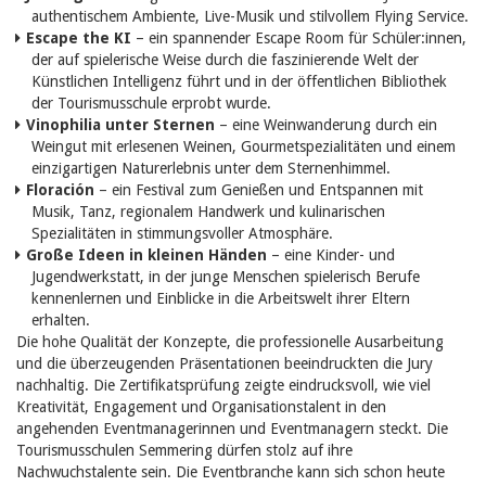
authentischem Ambiente, Live-Musik und stilvollem Flying Service.
Escape the KI
– ein spannender Escape Room für Schüler:innen,
der auf spielerische Weise durch die faszinierende Welt der
Künstlichen Intelligenz führt und in der öffentlichen Bibliothek
der Tourismusschule erprobt wurde.
Vinophilia unter Sternen
– eine Weinwanderung durch ein
Weingut mit erlesenen Weinen, Gourmetspezialitäten und einem
einzigartigen Naturerlebnis unter dem Sternenhimmel.
Floración
– ein Festival zum Genießen und Entspannen mit
Musik, Tanz, regionalem Handwerk und kulinarischen
Spezialitäten in stimmungsvoller Atmosphäre.
Große Ideen in kleinen Händen
– eine Kinder- und
Jugendwerkstatt, in der junge Menschen spielerisch Berufe
kennenlernen und Einblicke in die Arbeitswelt ihrer Eltern
erhalten.
Die hohe Qualität der Konzepte, die professionelle Ausarbeitung
und die überzeugenden Präsentationen beeindruckten die Jury
nachhaltig. Die Zertifikatsprüfung zeigte eindrucksvoll, wie viel
Kreativität, Engagement und Organisationstalent in den
angehenden Eventmanagerinnen und Eventmanagern steckt. Die
Tourismusschulen Semmering dürfen stolz auf ihre
Nachwuchstalente sein. Die Eventbranche kann sich schon heute