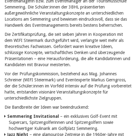
Eventmanagerin bzw. zum Eventmanager
an der Tourismusschule
Semmering. Die Schüler:innen der 3BHL präsentierten
außergewöhnliche Veranstaltungskonzepte an unterschiedlichen
Locations am Semmering und bewiesen eindrucksvoll, dass sie das
Handwerk des Eventmanagements bereits bestens beherrschen.
Die Zertifikatsprüfung, die seit sieben Jahren in Kooperation mit
dem WIFI Steiermark durchgeführt wird, verlangte weit mehr als
theoretisches Fachwissen. Gefordert waren kreative Ideen,
schlüssige Konzepte, wirtschaftliches Denken und überzeugende
Präsentationen – eine Herausforderung, die alle Kandidatinnen und
Kandidaten mit Bravour meisterten.
Vor der Prüfungskommission, bestehend aus Mag. Johannes
Schreiner (WIFI Steiermark) und Eventexperte Markus Gerngross,
der die Schüler:innen im Vorfeld intensiv auf die Prüfung vorbereitet
hatte, entstanden visionäre Veranstaltungskonzepte für
unterschiedlichste Zielgruppen.
Die Bandbreite der Ideen war beeindruckend:
Semmering Invitational
– ein exklusives Golf-Event mit
Supercars, Spitzengolferinnen und Spitzengolfern sowie
hochwertiger Kulinarik am Golfplatz Semmering.
Jazz Night
– eine glamouröse Zeitreise in die 1960er-Jahre mit