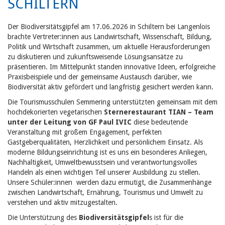
SCHILTERN
Der Biodiversitätsgipfel am 17.06.2026 in Schiltern bei Langenlois
brachte Vertreter:innen aus Landwirtschaft, Wissenschaft, Bildung,
Politik und Wirtschaft zusammen, um aktuelle Herausforderungen
zu diskutieren und zukunftsweisende Lösungsansätze zu
präsentieren. Im Mittelpunkt standen innovative Ideen, erfolgreiche
Praxisbeispiele und der gemeinsame Austausch darüber, wie
Biodiversität aktiv gefördert und langfristig gesichert werden kann.
Die Tourismusschulen Semmering unterstützten gemeinsam mit dem
hochdekorierten vegetarischen
Sternerestaurant TIAN – Team
unter der Leitung von GF Paul IVIC
diese bedeutende
Veranstaltung mit großem Engagement, perfekten
Gastgeberqualitäten, Herzlichkeit und persönlichem Einsatz. Als
moderne Bildungseinrichtung ist es uns ein besonderes Anliegen,
Nachhaltigkeit, Umweltbewusstsein und verantwortungsvolles
Handeln als einen wichtigen Teil unserer Ausbildung zu stellen.
Unsere Schüler:innen werden dazu ermutigt, die Zusammenhänge
zwischen Landwirtschaft, Ernährung, Tourismus und Umwelt zu
verstehen und aktiv mitzugestalten.
Die Unterstützung des
Biodiversitätsgipfel
s ist für die