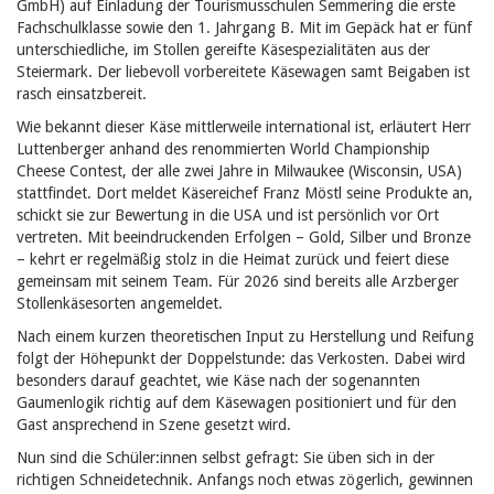
GmbH) auf Einladung der Tourismusschulen Semmering die erste
Fachschulklasse sowie den 1. Jahrgang B. Mit im Gepäck hat er fünf
unterschiedliche,
im Stollen gereifte Käsespezialitäten aus der
Steiermark. Der liebevoll vorbereitete Käsewagen samt Beigaben ist
rasch einsatzbereit.
Wie bekannt dieser Käse mittlerweile international ist, erläutert Herr
Luttenberger anhand des renommierten World Championship
Cheese Contest, der alle zwei Jahre in Milwaukee (Wisconsin, USA)
stattfindet. Dort meldet Käsereichef Franz Möstl seine Produkte an,
schickt sie zur Bewertung in die USA und ist persönlich vor Ort
vertreten. Mit beeindruckenden Erfolgen – Gold, Silber und Bronze
– kehrt er regelmäßig stolz in die Heimat zurück und feiert diese
gemeinsam mit seinem Team. Für 2026 sind bereits alle Arzberger
Stollenkäsesorten angemeldet.
Nach einem kurzen theoretischen Input zu Herstellung und Reifung
folgt der Höhepunkt der Doppelstunde: das Verkosten. Dabei wird
besonders darauf geachtet, wie Käse nach der sogenannten
Gaumenlogik richtig auf dem Käsewagen positioniert und für den
Gast ansprechend in Szene gesetzt wird.
Nun sind die Schüler:innen selbst gefragt: Sie üben sich in der
richtigen Schneidetechnik. Anfangs noch etwas zögerlich, gewinnen