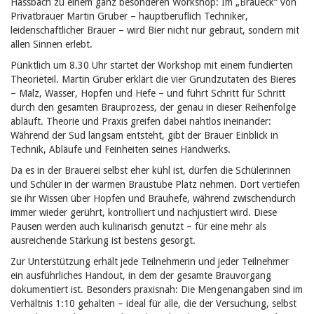
Hassbach zu einem ganz besonderen Workshop: Im „Braueck“ von
Privatbrauer Martin Gruber – hauptberuflich Techniker,
leidenschaftlicher Brauer –
wird Bier nicht nur gebraut, sondern mit
allen Sinnen erlebt.
Pünktlich um 8.30 Uhr startet der Workshop mit einem fundierten
Theorieteil. Martin Gruber erklärt die vier Grundzutaten des Bieres
– Malz, Wasser, Hopfen und Hefe – und führt Schritt für Schritt
durch den gesamten Brauprozess, der genau in dieser Reihenfolge
abläuft. Theorie und Praxis greifen dabei nahtlos ineinander:
Während der Sud langsam entsteht, gibt der Brauer Einblick in
Technik, Abläufe und Feinheiten seines Handwerks.
Da es in der Brauerei selbst eher kühl ist, dürfen die Schülerinnen
und Schüler in der warmen Braustube Platz nehmen. Dort vertiefen
sie ihr Wissen über Hopfen und Brauhefe, während zwischendurch
immer wieder gerührt, kontrolliert und nachjustiert wird. Diese
Pausen werden auch kulinarisch genutzt – für eine mehr als
ausreichende Stärkung ist bestens gesorgt.
Zur Unterstützung erhält jede Teilnehmerin und jeder Teilnehmer
ein ausführliches Handout, in dem der gesamte Brauvorgang
dokumentiert ist. Besonders praxisnah: Die Mengenangaben sind im
Verhältnis 1:10 gehalten – ideal für alle, die der Versuchung, selbst