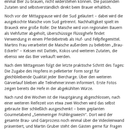
einmal Bier zu brauen, nicht widerstehen können. Die passenden
Zutaten sind selbstverständlich direkt beim Brauer erhältlich.
Noch vor der Mittagspause wird der Sud geläutert – dabei wird die
ausgekochte Maische vom Sud getrennt. Nachhaltigkeit spielt im
Braueck eine große Rolle: Die Maische wird von regionalen Bauern
als Viehfutter abgeholt, überschüssige Flüssighefe findet
Verwendung in einem Pferdebetrieb als Huf- und Fellpflegemittel.
Martins Frau verarbeitet die Maische außerdem zu beliebten „Brau-
Eckerln“ – Keksen mit Datteln, Kokos und weiteren Zutaten, die
ebenso wie das Bier verkauft werden.
Nach dem Mittagessen folgt der letzte praktische Schritt des Tages:
Die Zugabe des Hopfens in pelletierter Form sorgt für
gleichbleibende Qualität jeder Biercharge. Über den weiteren
Gärverlauf bleiben alle Teilnehmer:innen informiert. Erste Fotos
zeigen bereits die Hefe in der abgekühlten Würze.
Nach rund drei Wochen ist die Hauptgärung abgeschlossen, nach
einer weiteren Reifezeit von etwa zwei Wochen wird das selbst
gebraute Bier schließlich ausgeschenkt – beim geplanten
Gourmetabend „Semmeringer Frühlingswies’n“. Dort wird der
gesamte Brau- und Gärprozess noch einmal über die Videoleinwand
präsentiert, und Martin Gruber steht den Gästen gerne für Fragen