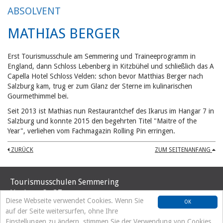
ABSOLVENT
MATHIAS BERGER
Erst Tourismusschule am Semmering und Traineeprogramm in
England, dann Schloss Lebenberg in Kitzbühel und schließlich das A
Capella Hotel Schloss Velden: schon bevor Matthias Berger nach
Salzburg kam, trug er zum Glanz der Sterne im kulinarischen
Gourmethimmel bei.
Seit 2013 ist Mathias nun Restaurantchef des Ikarus im Hangar 7 in
Salzburg und konnte 2015 den begehrten Titel "Maitre of the
Year", verliehen vom Fachmagazin Rolling Pin erringen.
ZURÜCK
ZUM SEITENANFANG
Tourismusschulen Semmering
Hochstraße 37
Diese Webseite verwendet Cookies. Wenn Sie
OK
A-2680 Semmering
auf der Seite weitersurfen, ohne Ihre
Tel. +43 2664/8192
Einstellungen zu ändern, stimmen Sie der Verwendung von Cookies