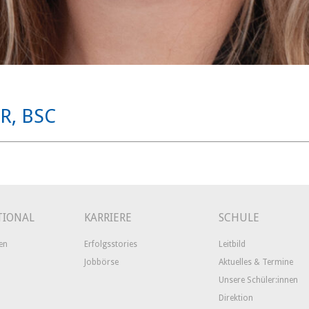
R, BSC
TIONAL
KARRIERE
SCHULE
en
Erfolgsstories
Leitbild
Jobbörse
Aktuelles & Termine
Unsere Schüler:innen
Direktion